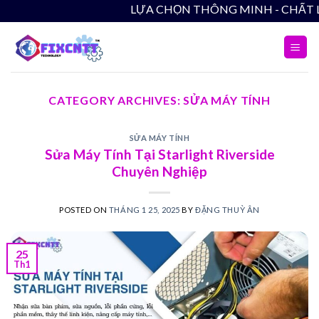
Skip
LỰA CHỌN THÔNG MINH - CHẤT LƯỢNG B
to
content
CATEGORY ARCHIVES:
SỬA MÁY TÍNH
SỬA MÁY TÍNH
Sửa Máy Tính Tại Starlight Riverside
Chuyên Nghiệp
POSTED ON
THÁNG 1 25, 2025
BY
ĐẶNG THUỲ ÂN
25
Th1