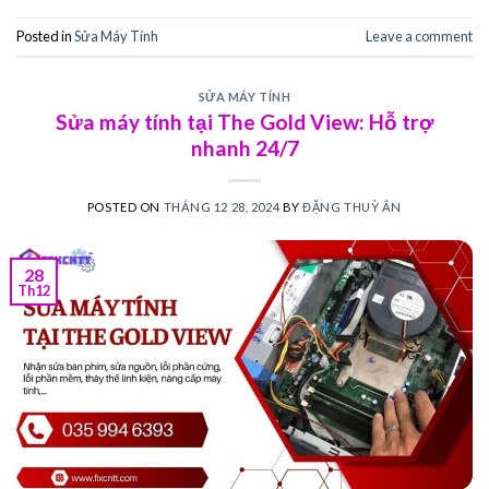
Posted in
Sửa Máy Tính
Leave a comment
SỬA MÁY TÍNH
Sửa máy tính tại The Gold View: Hỗ trợ
nhanh 24/7
POSTED ON
THÁNG 12 28, 2024
BY
ĐẶNG THUỲ ÂN
28
Th12