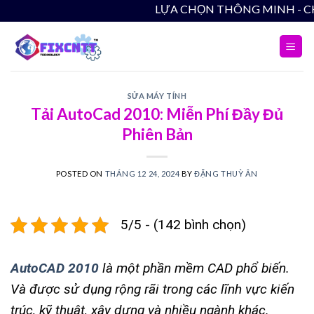
Skip
LỰA CHỌN THÔNG MINH - CHẤT LƯỢN
to
content
SỬA MÁY TÍNH
Tải AutoCad 2010: Miễn Phí Đầy Đủ
Phiên Bản
POSTED ON
THÁNG 12 24, 2024
BY
ĐẶNG THUỲ ÂN
5/5 - (142 bình chọn)
AutoCAD 2010
là một phần mềm CAD phổ biến.
Và được sử dụng rộng rãi trong các lĩnh vực kiến
trúc, kỹ thuật, xây dựng và nhiều ngành khác.