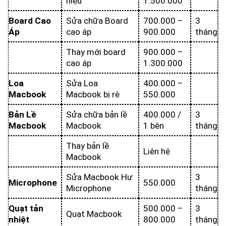
hiệu
1.500.000
Board Cao
Sửa chữa Board
700.000 –
3
Áp
cao áp
900.000
tháng
Thay mới board
900.000 –
cao áp
1.300.000
Loa
Sửa Loa
400.000 –
Macbook
Macbook bị rè
550.000
Bản Lề
Sửa chữa bản lề
400.000 /
3
Macbook
Macbook
1 bên
tháng
Thay bản lề
Liên hệ
Macbook
Sửa Macbook Hư
3
Microphone
550.000
Microphone
tháng
Quạt tản
500.000 –
3
Quạt Macbook
nhiệt
800.000
tháng