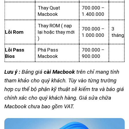
Thay Quạt
700.000 –
Macbook
1.400.000
Thay ROM ( nạp
700.000 –
3
Lỗi Rom
lại hoặc thay mới
1.000.000
tháng
)
Lỗi Pass
Phá Pass
700.000 –
Bios
Macbook
900.000
Lưu ý :
Bảng giá
cài Macbook
trên chỉ mang tính
tham khảo cho quý khách. Tùy vào từng trường
hợp cụ thể bộ phận kỹ thuật sẽ kiểm tra và báo giá
chính xác cho quý khách hàng. Giá sửa chữa
Macbook chưa bao gồm VAT.