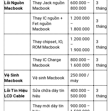
Lỗi Nguồn
Thay Jack nguồn
600.000 –
3
Macbook
Macbook
800.000
tháng
Thay IC nguồn +
1.200.000
3
Fet nguồn
–
tháng
Macbook
1.800.000
1.200.000
Thay chipset, IO,
3
–
ROM Macbook
tháng
1.900.000
Thay IC Charge
800.000 –
3
Macbook
1.600.000
tháng
Vệ Sinh
250.000 /
Vệ sinh Macbook
Macbook
máy
Lỗi Tín Hiệu
Sửa chữa dây tín
400.000 –
3
LCD Cable
hiệu
500.000
tháng
Thay mới dây tín
900.000 –