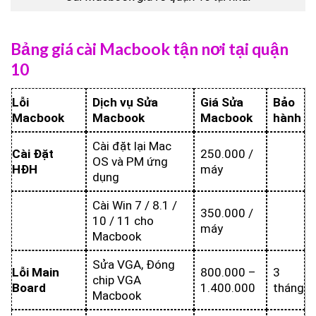
Bảng giá cài Macbook tận nơi tại quận
10
Lỗi
Dịch vụ Sửa
Giá Sửa
Bảo
Macbook
Macbook
Macbook
hành
Cài đặt lại Mac
Cài Đặt
250.000 /
OS và PM ứng
HĐH
máy
dụng
Cài Win 7 / 8.1 /
350.000 /
10 / 11 cho
máy
Macbook
Sửa VGA, Đóng
Lỗi Main
800.000 –
3
chip VGA
Board
1.400.000
tháng
Macbook