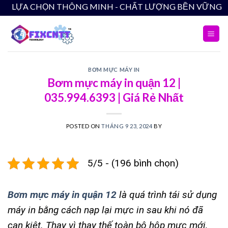
Skip
LỰA CHỌN THÔNG MINH - CHẤT LƯỢNG
to
content
BƠM MỰC MÁY IN
Bơm mực máy in quận 12 |
035.994.6393 | Giá Rẻ Nhất
POSTED ON
THÁNG 9 23, 2024
BY
5/5 - (196 bình chọn)
Bơm mực máy in quận 12
là quá trình tái sử dụng
máy in bằng cách nạp lại mực in sau khi nó đã
cạn kiệt. Thay vì thay thế toàn bộ hộp mực mới,