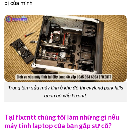
bị của mình.
Trung tâm sửa máy tính ở khu đô thị cityland park hills
quận gò vấp Fixcntt.
Tại fixcntt chúng tôi làm những gì nếu
máy tính laptop của bạn gặp sự cố?