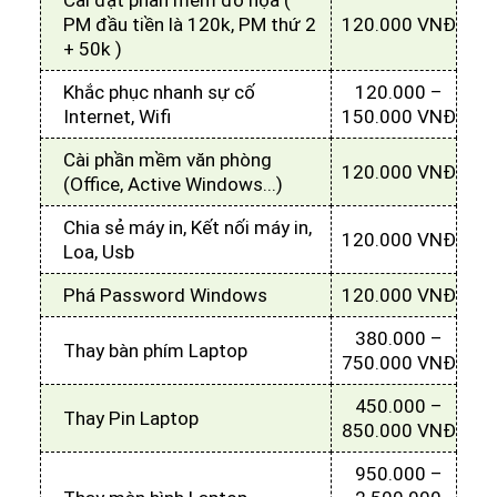
Cài đặt phần mềm đồ họa (
PM đầu tiền là 120k, PM thứ 2
120.000 VNĐ
+ 50k )
Khắc phục nhanh sự cố
120.000 –
Internet, Wifi
150.000 VNĐ
Cài phần mềm văn phòng
120.000 VNĐ
(Office, Active Windows...)
Chia sẻ máy in, Kết nối máy in,
120.000 VNĐ
Loa, Usb
Phá Password Windows
120.000 VNĐ
380.000 –
Thay bàn phím Laptop
750.000 VNĐ
450.000 –
Thay Pin Laptop
850.000 VNĐ
950.000 –