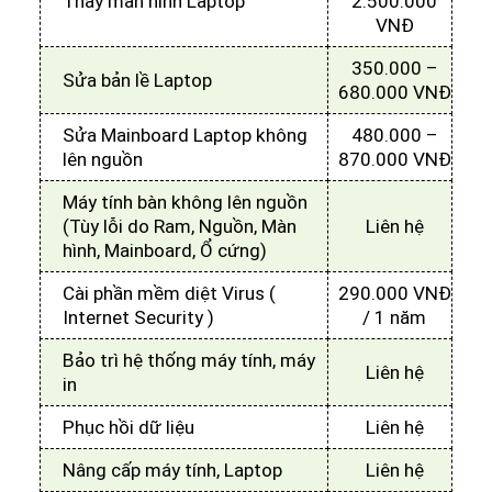
Thay màn hình Laptop
2.500.000
VNĐ
350.000 –
Sửa bản lề Laptop
680.000 VNĐ
Sửa Mainboard Laptop không
480.000 –
lên nguồn
870.000 VNĐ
Máy tính bàn không lên nguồn
(Tùy lỗi do Ram, Nguồn, Màn
Liên hệ
hình, Mainboard, Ổ cứng)
Cài phần mềm diệt Virus (
290.000 VNĐ
Internet Security )
/ 1 năm
Bảo trì hệ thống máy tính, máy
Liên hệ
in
Phục hồi dữ liệu
Liên hệ
Nâng cấp máy tính, Laptop
Liên hệ