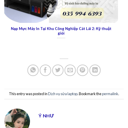
ng Nghiệp Cát Lái 2: Kỹ thuật
Nạp mực máy in tận nơi tại quận 
giỏi
Nhất
This entry was posted in
Dịch vụ sửa laptop
. Bookmark the
permalink
.
Ý NHƯ