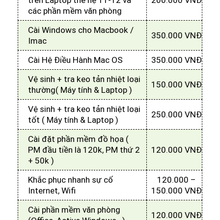
trên Laptop thế hệ 11-12 và
200.000 VNĐ
các phần mềm văn phòng
Cài Windows cho Macbook /
350.000 VNĐ
Imac
Cài Hệ Điều Hành Mac OS
350.000 VNĐ
Vệ sinh + tra keo tản nhiệt loại
150.000 VNĐ
thường( Máy tính & Laptop )
Vệ sinh + tra keo tản nhiệt loại
250.000 VNĐ
tốt ( Máy tính & Laptop )
Cài đặt phần mềm đồ họa (
PM đầu tiền là 120k, PM thứ 2
120.000 VNĐ
+ 50k )
Khắc phục nhanh sự cố
120.000 –
Internet, Wifi
150.000 VNĐ
Cài phần mềm văn phòng
120.000 VNĐ