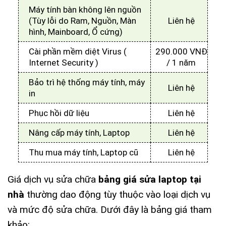
Máy tính bàn không lên nguồn
(Tùy lỗi do Ram, Nguồn, Màn
Liên hệ
hình, Mainboard, Ổ cứng)
Cài phần mềm diệt Virus (
290.000 VNĐ
Internet Security )
/ 1 năm
Bảo trì hệ thống máy tính, máy
Liên hệ
in
Phục hồi dữ liệu
Liên hệ
Nâng cấp máy tính, Laptop
Liên hệ
Thu mua máy tính, Laptop cũ
Liên hệ
Giá dịch vụ sửa chữa
bảng giá sửa laptop tại
nhà
thường dao động tùy thuộc vào loại dịch vụ
và mức độ sửa chữa. Dưới đây là bảng giá tham
khảo: