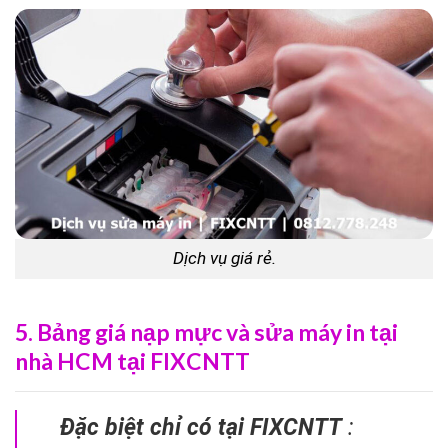
Dịch vụ giá rẻ.
5. Bảng giá nạp mực và sửa máy in tại
nhà HCM tại FIXCNTT
Đặc biệt chỉ có tại FIXCNTT
: