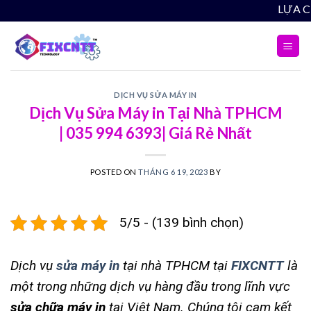
Skip
LỰA CHỌN THÔNG 
to
content
DỊCH VỤ SỬA MÁY IN
Dịch Vụ Sửa Máy in Tại Nhà TPHCM
| 035 994 6393| Giá Rẻ Nhất
POSTED ON
THÁNG 6 19, 2023
BY
5/5 - (139 bình chọn)
Dịch vụ
sửa máy in
tại nhà TPHCM tại
FIXCNTT
là
một trong những dịch vụ hàng đầu trong lĩnh vực
sửa chữa máy in
tại Việt Nam
. Chúng tôi cam kết