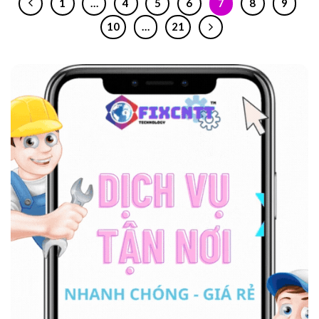
1
…
4
5
6
7
8
9
10
…
21