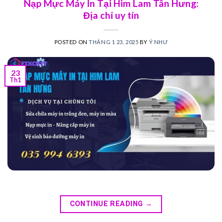
Nạp Mực Máy In Tại Him Lam Tân Hưng:
Địa chỉ uy tín
POSTED ON
THÁNG 1 23, 2025
BY
Ý NHƯ
23
Th1
CONTINUE READING
→