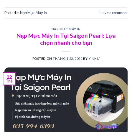
Posted in
Nạp Mực Máy In
Leave a comment
NẠP MỰC MÁY IN
Nạp Mực Máy In Tại Saigon Pearl: Lựa
chọn nhanh cho bạn
POSTED ON
THÁNG 1 22, 2025
BY
Ý NHƯ
22
Th1