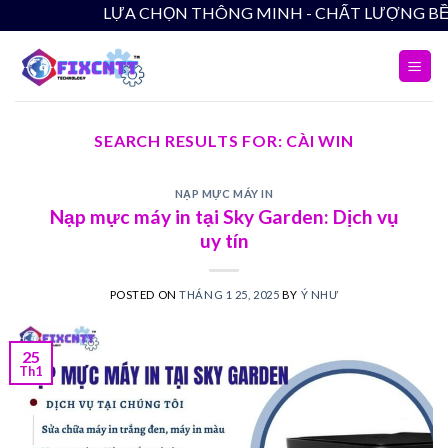
Skip
LỰA CHỌN THÔNG MINH - CHẤT LƯỢNG BỀN VỮNG
to
content
SEARCH RESULTS FOR:
CÀI WIN
NẠP MỰC MÁY IN
Nạp mực máy in tại Sky Garden: Dịch vụ
uy tín
POSTED ON
THÁNG 1 25, 2025
BY
Ý NHƯ
25
Th1