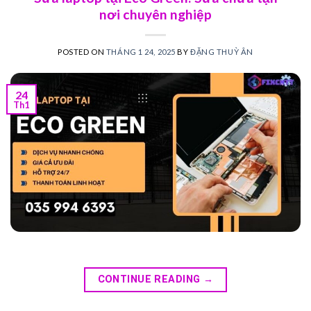
nơi chuyên nghiệp
POSTED ON
THÁNG 1 24, 2025
BY
ĐẶNG THUỲ ÂN
24
Th1
CONTINUE READING
→