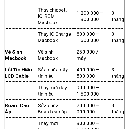
Thay chipset,
1.200.000 –
3
IO, ROM
1.900.000
tháng
Macbook
Thay IC Charge
800.000 –
3
Macbook
1.600.000
tháng
Vệ Sinh
Vệ sinh
250.000 /
Macbook
Macbook
máy
Lỗi Tín Hiệu
Sửa chữa dây
400.000 –
3
LCD Cable
tín hiệu
500.000
tháng
Thay mới dây
900.000 –
tín hiệu
1.500.000
Board Cao
Sửa chữa
700.000 –
3
Áp
Board cao áp
900.000
tháng
Thay mới
900.000 –