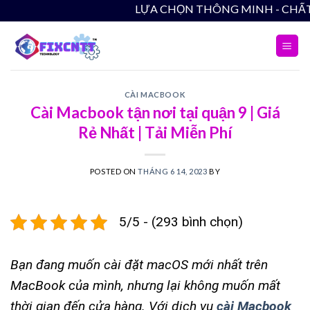
Skip
LỰA CHỌN THÔN
to
content
CÀI MACBOOK
Cài Macbook tận nơi tại quận 9 | Giá
Rẻ Nhất | Tải Miễn Phí
POSTED ON
THÁNG 6 14, 2023
BY
5/5 - (293 bình chọn)
Bạn đang muốn cài đặt macOS mới nhất trên
MacBook của mình, nhưng lại không muốn mất
thời gian đến cửa hàng. Với dịch vụ
cài Macbook