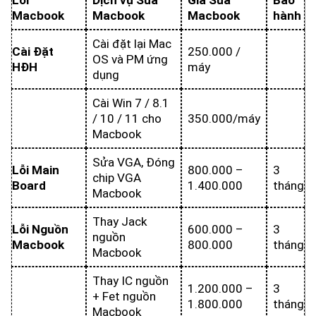
Lỗi
Dịch vụ Sửa
Giá Sửa
Bảo
Macbook
Macbook
Macbook
hành
Cài đặt lại Mac
Cài Đặt
250.000 /
OS và PM ứng
HĐH
máy
dụng
Cài Win 7 / 8.1
/ 10 / 11 cho
350.000/máy
Macbook
Sửa VGA, Đóng
Lỗi Main
800.000 –
3
chip VGA
Board
1.400.000
tháng
Macbook
Thay Jack
Lỗi Nguồn
600.000 –
3
nguồn
Macbook
800.000
tháng
Macbook
Thay IC nguồn
1.200.000 –
3
+ Fet nguồn
1.800.000
tháng
Macbook