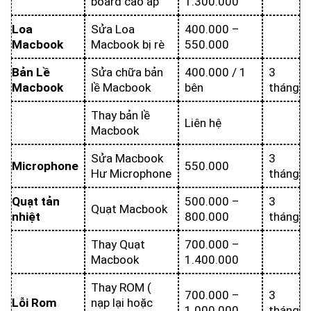
board cao áp
1.300.000
Loa
Sửa Loa
400.000 –
Macbook
Macbook bị rè
550.000
Bản Lề
Sửa chữa bản
400.000 / 1
3
Macbook
lề Macbook
bên
tháng
Thay bản lề
Liên hệ
Macbook
Sửa Macbook
3
Microphone
550.000
Hư Microphone
tháng
Quạt tản
500.000 –
3
Quạt Macbook
nhiệt
800.000
tháng
Thay Quạt
700.000 –
Macbook
1.400.000
Thay ROM (
700.000 –
3
Lỗi Rom
nạp lại hoặc
1.000.000
tháng