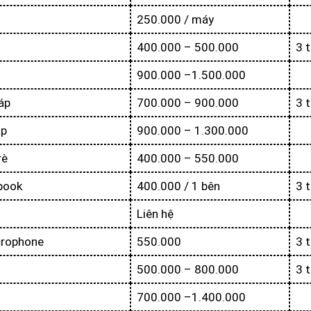
250.000 / máy
u
400.000 – 500.000
3 
900.000 –1.500.000
áp
700.000 – 900.000
3 
áp
900.000 – 1.300.000
rè
400.000 – 550.000
book
400.000 / 1 bên
3 
Liên hệ
rophone
550.000
3 
500.000 – 800.000
3 
700.000 –1.400.000