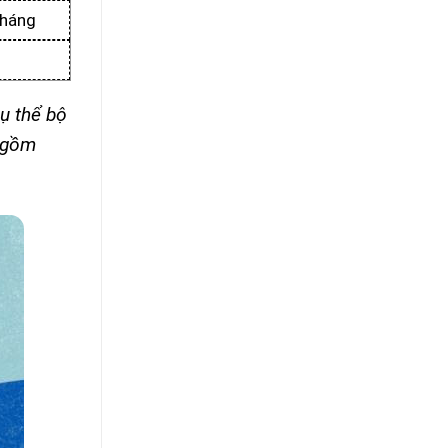
tháng
ụ thể bộ
o gồm