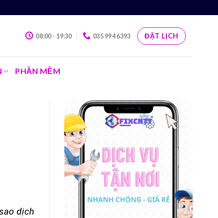
ĐẶT LỊCH
08:00 - 19:30
035 994 6393
N
PHẦN MỀM
 sao dịch