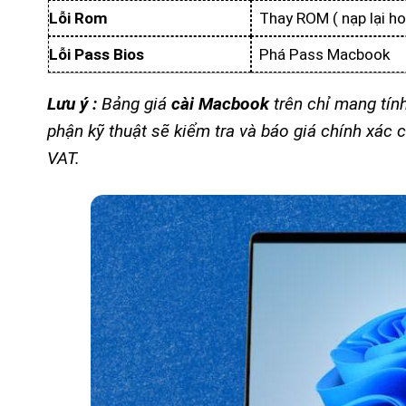
Lỗi Rom
Thay ROM ( nạp lại ho
Lỗi Pass Bios
Phá Pass Macbook
Lưu ý :
Bảng giá
cài Macbook
trên chỉ mang tín
phận kỹ thuật sẽ kiểm tra và báo giá chính xá
VAT.