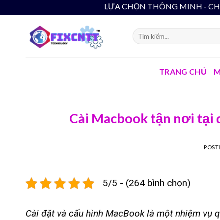
Skip
LỰA CHỌN THÔNG
to
content
TRANG CHỦ
M
Cài Macbook tận nơi tại 
POST
5/5 - (264 bình chọn)
Cài đặt và cấu hình MacBook là một nhiệm vụ qua