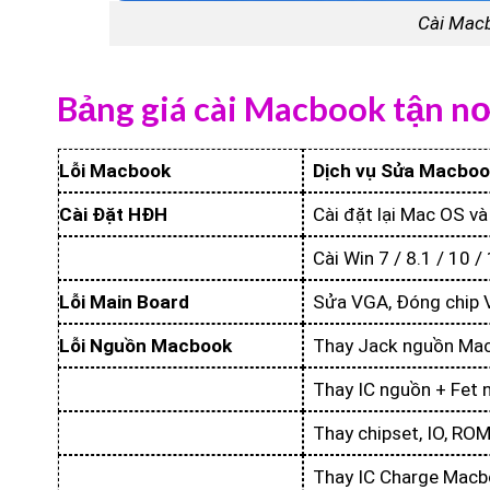
Cài Macb
Bảng giá cài Macbook tận nơ
Lỗi Macbook
Dịch vụ Sửa Macboo
Cài Đặt HĐH
Cài đặt lại Mac OS v
Cài Win 7 / 8.1 / 10 
Lỗi Main Board
Sửa VGA, Đóng chip
Lỗi Nguồn Macbook
Thay Jack nguồn Ma
Thay IC nguồn + Fet
Thay chipset, IO, R
Thay IC Charge Mac