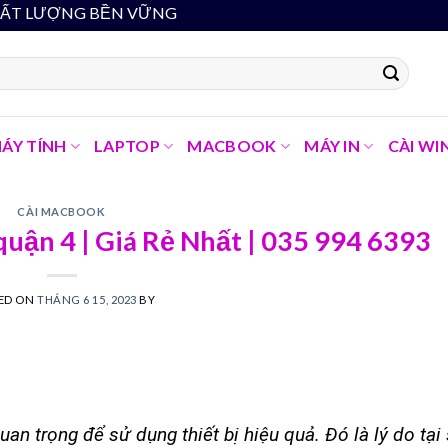
 MINH - CHẤT LƯỢNG BỀN VỮNG
ÁY TÍNH
LAPTOP
MACBOOK
MÁY IN
CÀI WI
CÀI MACBOOK
quận 4 | Giá Rẻ Nhất | 035 994 6393
ED ON
THÁNG 6 15, 2023
BY
n trọng để sử dụng thiết bị hiệu quả. Đó là lý do tại