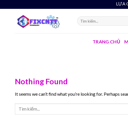
Skip
LỰA CHỌ
to
content
TRANG CHỦ
M
Nothing Found
It seems we can’t find what you’re looking for. Perhaps sea