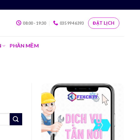
ĐẶT LỊCH
08:00 - 19:30
035 994 6393
N
PHẦN MỀM