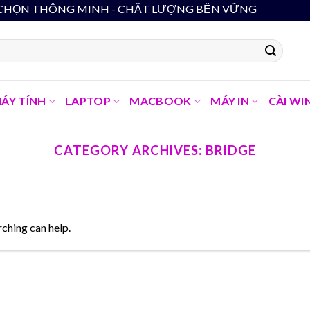
N THÔNG MINH - CHẤT LƯỢNG BỀN VỮNG
ÁY TÍNH
LAPTOP
MACBOOK
MÁY IN
CÀI WI
CATEGORY ARCHIVES:
BRIDGE
rching can help.