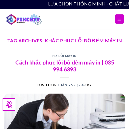
Skip
LỰA CHỌN THÔNG MINH - CHẤT LƯỢNG
to
content
TAG ARCHIVES:
KHẮC PHỤC LỖI BỘ ĐỆM MÁY IN
FIX LỖI MÁY IN
Cách khắc phục lỗi bộ đệm máy in | 035
994 6393
POSTED ON
THÁNG 5 20, 2023
BY
20
Th5