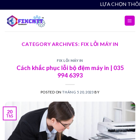
Skip
LỰA CHỌN THÔNG MIN
to
content
CATEGORY ARCHIVES:
FIX LỖI MÁY IN
FIX LỖI MÁY IN
Cách khắc phục lỗi bộ đệm máy in | 035
994 6393
POSTED ON
THÁNG 5 20, 2023
BY
20
Th5