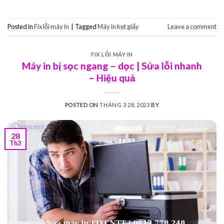
Posted in
Fix lỗi máy in
|
Tagged
Máy in kẹt giấy
Leave a comment
FIX LỖI MÁY IN
Máy in bị sọc ngang – dọc | Sửa lỗi nhanh
– Hiệu quả
POSTED ON
THÁNG 3 28, 2023
BY
28
Th3