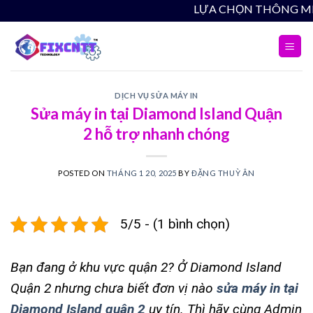
Skip
LỰA 
to
content
DỊCH VỤ SỬA MÁY IN
Sửa máy in tại Diamond Island Quận
2 hỗ trợ nhanh chóng
POSTED ON
THÁNG 1 20, 2025
BY
ĐẶNG THUỲ ÂN
5/5 - (1 bình chọn)
Bạn đang ở khu vực quận 2? Ở Diamond Island
Quận 2 nhưng chưa biết đơn vị nào
sửa máy in tại
Diamond Island quận 2
uy tín. Thì hãy cùng Admin