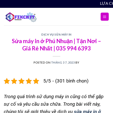
Skip
LỰA CHỌN THÔNG
to
content
DỊCH VỤ SỬA MÁY IN
Sửa máy in ở Phú Nhuận | Tận Nơi –
Giá Rẻ Nhất | 035 994 6393
POSTED ON
THÁNG 3 7, 2023
BY
5/5 - (301 bình chọn)
Trong quá trình sử dụng máy in cũng có thể gặp
sự cố và yêu cầu sửa chữa. Trong bài viết này,
chúng tôi sẽ giới thiệu về dịch vụ
sửa máy in ở