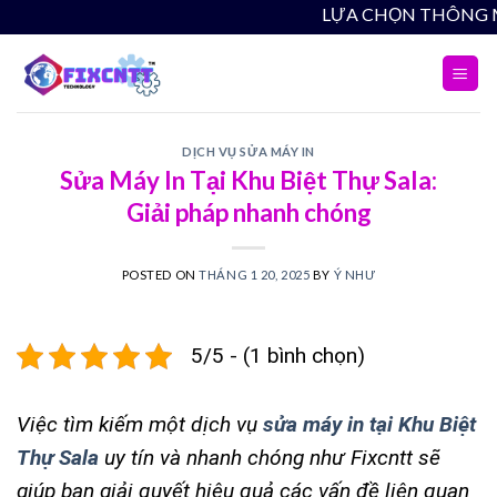
Skip
L
to
content
DỊCH VỤ SỬA MÁY IN
Sửa Máy In Tại Khu Biệt Thự Sala:
Giải pháp nhanh chóng
POSTED ON
THÁNG 1 20, 2025
BY
Ý NHƯ
5/5 - (1 bình chọn)
Việc tìm kiếm một dịch vụ
sửa máy in tại Khu Biệt
Thự Sala
uy tín và nhanh chóng như Fixcntt sẽ
giúp bạn giải quyết hiệu quả các vấn đề liên quan