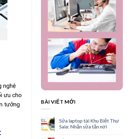
g nghệ
i ưu cho
BÀI VIẾT MỚI
in tưởng
Sửa laptop tại Khu Biệt Thự
Sala: Nhận sửa tận nơi
t