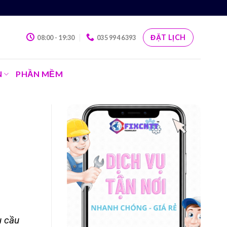
ĐẶT LỊCH
08:00 - 19:30
035 994 6393
N
PHẦN MỀM
u cầu