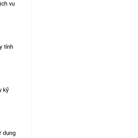
ịch vụ
 tính
y kỹ
ử dụng