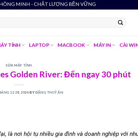
- CHẤT LƯỢNG BỀN VỮNG
ÁY TÍNH
LAPTOP
MACBOOK
MÁY IN
CÀI WI
SỬA MÁY TÍNH
es Golden River: Đến ngay 30 phút
ÁNG 12 28, 2024
BY
ĐẶNG THUỲ ÂN
ại, là nơi hội tụ nhiều gia đình và doanh nghiệp với nh