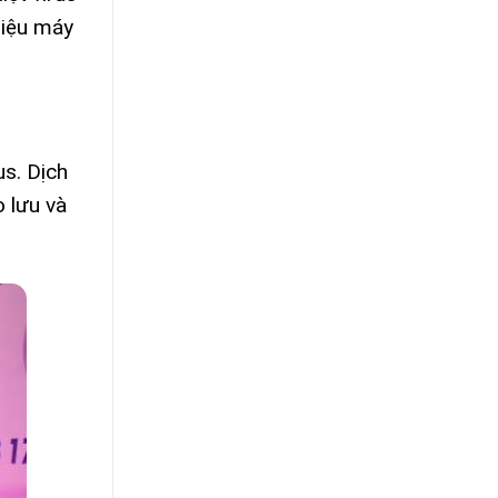
liệu máy
us. Dịch
 lưu và