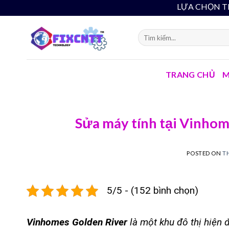
Skip
LỰA CHỌN THÔNG MINH 
to
content
TRANG CHỦ
M
Sửa máy tính tại Vinhom
POSTED ON
TH
5/5 - (152 bình chọn)
Vinhomes Golden River
là một khu đô thị hiện đ