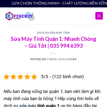
Skip
LỰA CHỌN THÔNG MINH - CHẤT LƯỢNG 
to
content
DỊCH VỤ SỬA MÁY TÍNH
Sửa Máy Tính Quận 1: Nhanh Chóng
– Giá Tốt | 035 994 6393
POSTED ON
THÁNG 10 20, 2023
BY
5/5 - (122 bình chọn)
Nếu bạn đang sống tại quận 1, bạn nên làm gì khi
máy tính của bạn bị hỏng ? Hãy cùng tìm hiểu về
dịch vụ
sửa máy
tính quận 1
uy tín hàng đầu tại