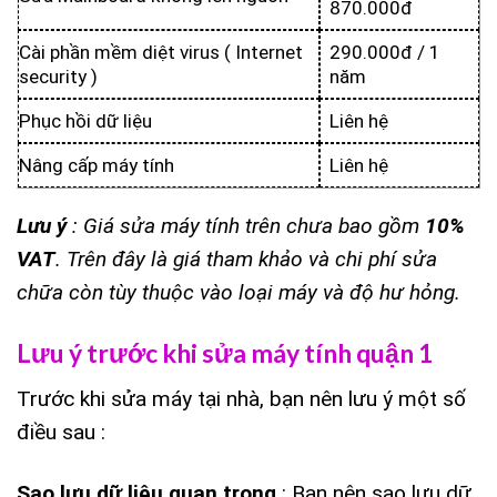
870.000đ
Cài phần mềm diệt virus ( Internet
290.000đ / 1
security )
năm
Phục hồi dữ liệu
Liên hệ
Nâng cấp máy tính
Liên hệ
Lưu ý
: Giá sửa máy tính trên chưa bao gồm
10%
VAT
. Trên đây là giá tham khảo và chi phí sửa
chữa còn tùy thuộc vào loại máy và độ hư hỏng.
Lưu ý trước khi sửa máy tính quận 1
Trước khi sửa máy tại nhà, bạn nên lưu ý một số
điều sau :
Sao lưu dữ liệu quan trọng
: Bạn nên sao lưu dữ