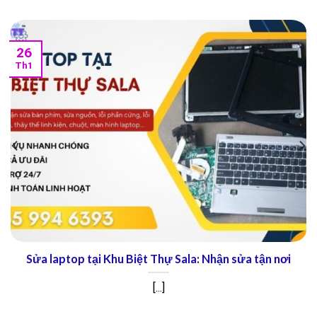
26
Th1
Sửa laptop tại City Horse: Dịch vụ sửa chữa nhanh
chóng
[...]