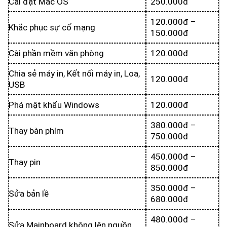
Cài đặt Mac OS
250.000đ
120.000đ –
Khắc phục sự cố mạng
150.000đ
Cài phần mềm văn phòng
120.000đ
Chia sẻ máy in, Kết nối máy in, Loa,
120.000đ
USB
Phá mật khẩu Windows
120.000đ
380.000đ –
Thay bàn phím
750.000đ
450.000đ –
Thay pin
850.000đ
350.000đ –
Sửa bản lề
680.000đ
480.000đ –
Sửa Mainboard không lên nguồn