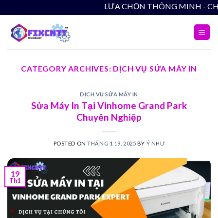
Skip
LỰA CHỌN THÔNG 
to
content
CATEGORY ARCHIVES:
DỊCH VỤ SỬA MÁY IN
DỊCH VỤ SỬA MÁY IN
Sửa Máy In Tại Vinhome Grand Park
Chuyên Nghiệp
POSTED ON
THÁNG 1 19, 2025
BY
Ý NHƯ
19
Th1