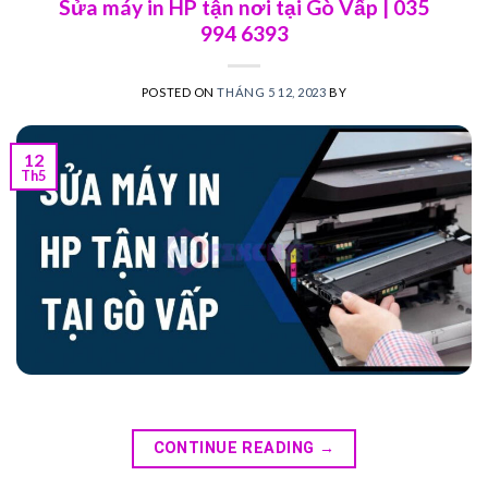
Sửa máy in HP tận nơi tại Gò Vấp | 035
994 6393
POSTED ON
THÁNG 5 12, 2023
BY
12
Th5
CONTINUE READING
→