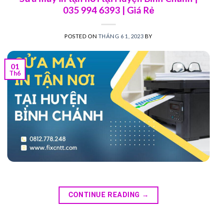
035 994 6393 | Giá Rẻ
POSTED ON
THÁNG 6 1, 2023
BY
01
Th6
CONTINUE READING
→