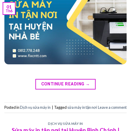
01
Th6
CONTINUE READING
→
Posted in
Dịch vụ sửa máy in
|
Tagged
sửa máy in tận nơi
Leave a comment
DỊCH VỤ SỬA MÁY IN
Sửa máy in tận nơi tại Huyện Bình Chánh |