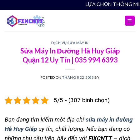
Skip
LỰA CH
to
content
DỊCH VỤ SỬA MÁY IN
Sửa Máy In Đường Hà Huy Giáp
Quận 12 Uy Tín | 035 994 6393
POSTED ON
THÁNG 8 22, 2023
BY
5/5 - (307 bình chọn)
Bạn đang tìm kiếm một địa chỉ
sửa máy in đường
Hà Huy Giáp
uy tín, chất lượng. Nếu bạn đang có
những nhu cầu trên, hãy đến với
FIXCNTT
– dịch