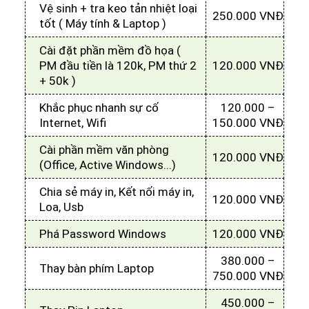
Vệ sinh + tra keo tản nhiệt loại
250.000 VNĐ
tốt ( Máy tính & Laptop )
Cài đặt phần mềm đồ họa (
PM đầu tiền là 120k, PM thứ 2
120.000 VNĐ
+ 50k )
Khắc phục nhanh sự cố
120.000 –
Internet, Wifi
150.000 VNĐ
Cài phần mềm văn phòng
120.000 VNĐ
(Office, Active Windows...)
Chia sẻ máy in, Kết nối máy in,
120.000 VNĐ
Loa, Usb
Phá Password Windows
120.000 VNĐ
380.000 –
Thay bàn phím Laptop
750.000 VNĐ
450.000 –