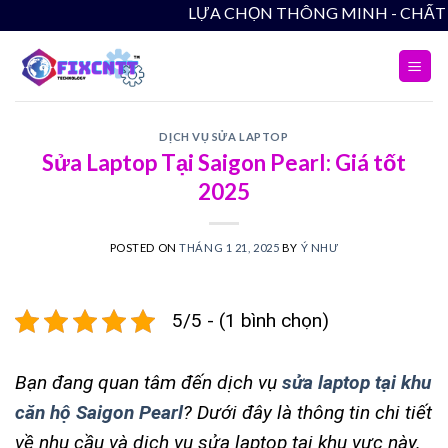
Skip
LỰA CHỌN THÔNG MINH - CHẤT LƯỢNG BỀN 
to
content
DỊCH VỤ SỬA LAPTOP
Sửa Laptop Tại Saigon Pearl: Giá tốt
2025
POSTED ON
THÁNG 1 21, 2025
BY
Ý NHƯ
5/5 - (1 bình chọn)
Bạn đang quan tâm đến dịch vụ
sửa laptop tại khu
căn hộ Saigon Pearl
? Dưới đây là thông tin chi tiết
về nhu cầu và dịch vụ sửa laptop tại khu vực này.