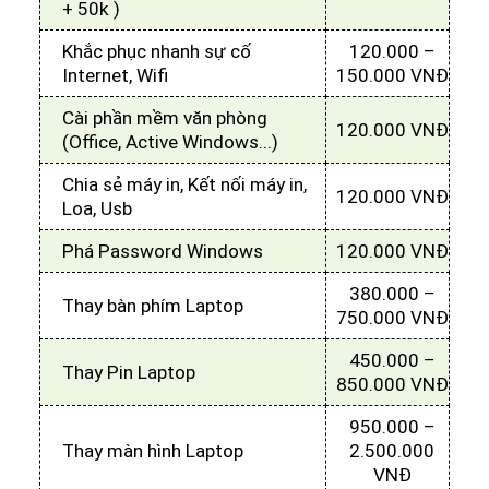
+ 50k )
Khắc phục nhanh sự cố
120.000 –
Internet, Wifi
150.000 VNĐ
Cài phần mềm văn phòng
120.000 VNĐ
(Office, Active Windows...)
Chia sẻ máy in, Kết nối máy in,
120.000 VNĐ
Loa, Usb
Phá Password Windows
120.000 VNĐ
380.000 –
Thay bàn phím Laptop
750.000 VNĐ
450.000 –
Thay Pin Laptop
850.000 VNĐ
950.000 –
Thay màn hình Laptop
2.500.000
VNĐ