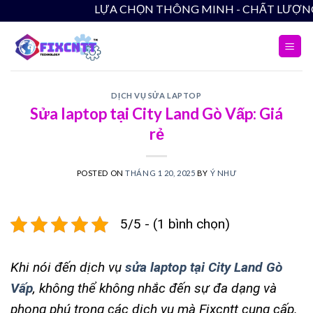
Skip
LỰA CHỌN THÔNG MIN
to
content
DỊCH VỤ SỬA LAPTOP
Sửa laptop tại City Land Gò Vấp: Giá
rẻ
POSTED ON
THÁNG 1 20, 2025
BY
Ý NHƯ
5/5 - (1 bình chọn)
Khi nói đến dịch vụ
sửa laptop tại City Land Gò
Vấp
, không thể không nhắc đến sự đa dạng và
phong phú trong các dịch vụ mà Fixcntt cung cấp.