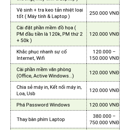
Vệ sinh + tra keo tản nhiệt loại
250.000 VNĐ
tốt ( Máy tính & Laptop )
Cài đặt phần mềm đồ họa (
PM đầu tiền là 120k, PM thứ 2
120.000 VNĐ
+ 50k )
Khắc phục nhanh sự cố
120.000 –
Internet, Wifi
150.000 VNĐ
Cài phần mềm văn phòng
120.000 VNĐ
(Office, Active Windows...)
Chia sẻ máy in, Kết nối máy in,
120.000 VNĐ
Loa, Usb
Phá Password Windows
120.000 VNĐ
380.000 –
Thay bàn phím Laptop
750.000 VNĐ