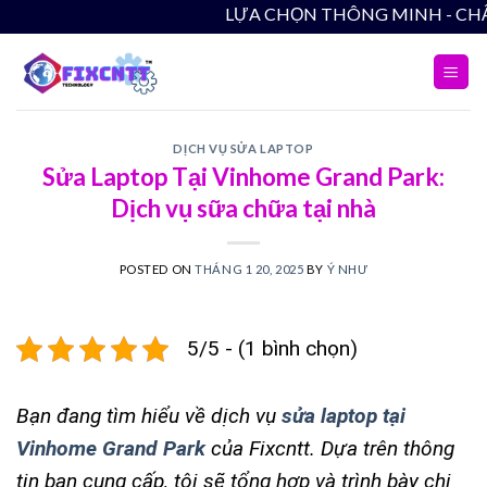
Skip
LỰA CHỌN THÔNG MINH - CHẤT LƯỢNG B
to
content
DỊCH VỤ SỬA LAPTOP
Sửa Laptop Tại Vinhome Grand Park:
Dịch vụ sữa chữa tại nhà
POSTED ON
THÁNG 1 20, 2025
BY
Ý NHƯ
5/5 - (1 bình chọn)
Bạn đang tìm hiểu về dịch vụ
sửa laptop tại
Vinhome Grand Park
của Fixcntt. Dựa trên thông
tin bạn cung cấp, tôi sẽ tổng hợp và trình bày chi