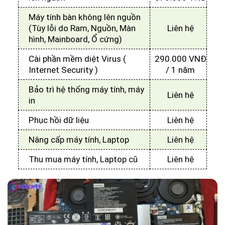
Máy tính bàn không lên nguồn
(Tùy lỗi do Ram, Nguồn, Màn
Liên hệ
hình, Mainboard, Ổ cứng)
Cài phần mềm diệt Virus (
290.000 VNĐ
Internet Security )
/ 1 năm
Bảo trì hệ thống máy tính, máy
Liên hệ
in
Phục hồi dữ liệu
Liên hệ
Nâng cấp máy tính, Laptop
Liên hệ
Thu mua máy tính, Laptop cũ
Liên hệ