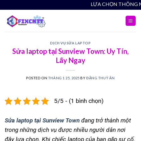
Skip
LỰ
to
content
DỊCH VỤ SỬA LAPTOP
Sửa laptop tại Sunview Town: Uy Tín,
Lấy Ngay
POSTED ON
THÁNG 1 25, 2025
BY
ĐẶNG THUỲ ÂN
5/5 - (1 bình chọn)
Sửa laptop tại Sunview Town
đang trở thành một
trong những dịch vụ được nhiều người dân nơi
đây lựa chọn. Khi chiếc laptop của bạn gặp sự cố,