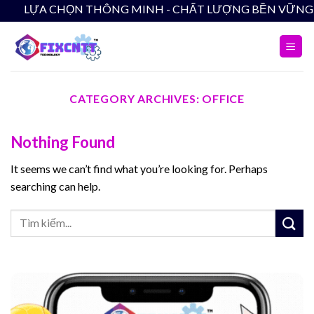
Skip
LỰA CHỌN THÔNG MINH - CHẤT LƯỢNG BỀN VỮN
to
content
CATEGORY ARCHIVES:
OFFICE
Nothing Found
It seems we can’t find what you’re looking for. Perhaps
searching can help.