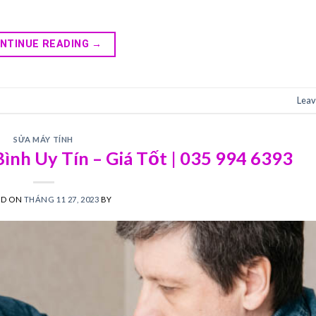
NTINUE READING
→
Leav
SỬA MÁY TÍNH
ình Uy Tín – Giá Tốt | 035 994 6393
ED ON
THÁNG 11 27, 2023
BY