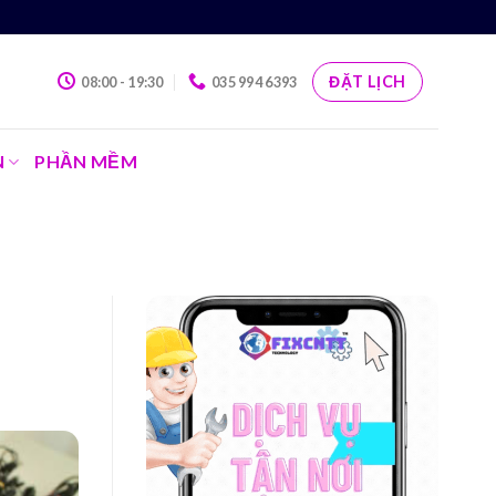
ĐẶT LỊCH
08:00 - 19:30
035 994 6393
N
PHẦN MỀM