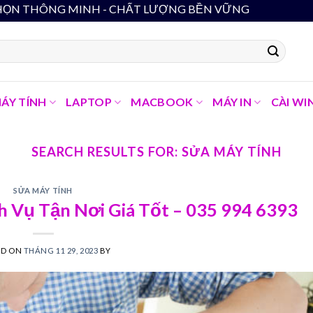
H - CHẤT LƯỢNG BỀN VỮNG
ÁY TÍNH
LAPTOP
MACBOOK
MÁY IN
CÀI WI
SEARCH RESULTS FOR:
SỬA MÁY TÍNH
SỬA MÁY TÍNH
h Vụ Tận Nơi Giá Tốt – 035 994 6393
ED ON
THÁNG 11 29, 2023
BY