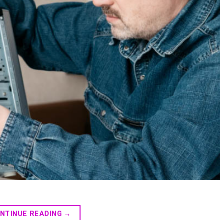
NTINUE READING
→