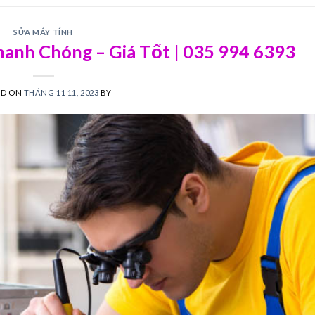
SỬA MÁY TÍNH
anh Chóng – Giá Tốt | 035 994 6393
ED ON
THÁNG 11 11, 2023
BY