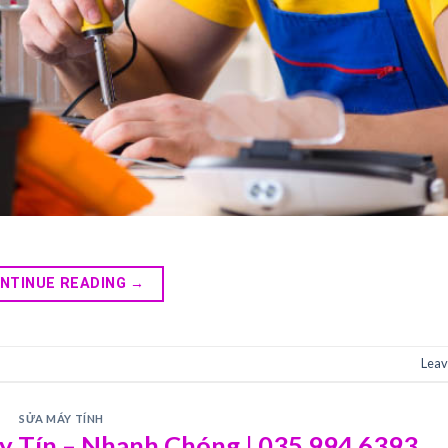
NTINUE READING
→
Leav
SỬA MÁY TÍNH
 Tín – Nhanh Chóng | 035 994 6393