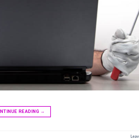
NTINUE READING
→
Leav