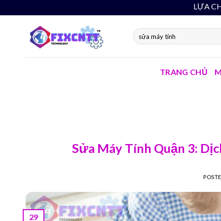
Skip
LỰA CHỌN THÔNG MIN
to
content
TRANG CHỦ
M
Sửa Máy Tính Quận 3: Dịc
POST
29