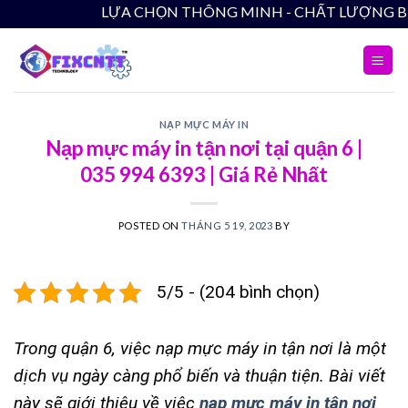
Skip
LỰA CHỌN THÔNG MINH -
to
content
NẠP MỰC MÁY IN
Nạp mực máy in tận nơi tại quận 6 |
035 994 6393 | Giá Rẻ Nhất
POSTED ON
THÁNG 5 19, 2023
BY
5/5 - (204 bình chọn)
Trong quận 6, việc nạp mực máy in tận nơi là một
dịch vụ ngày càng phổ biến và thuận tiện. Bài viết
này sẽ giới thiệu về việc
nạp mực máy in tận nơi