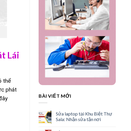
t Lái
ó thể
ực phát
BÀI VIẾT MỚI
đây
Sửa laptop tại Khu Biệt Thự
Sala: Nhận sửa tận nơi