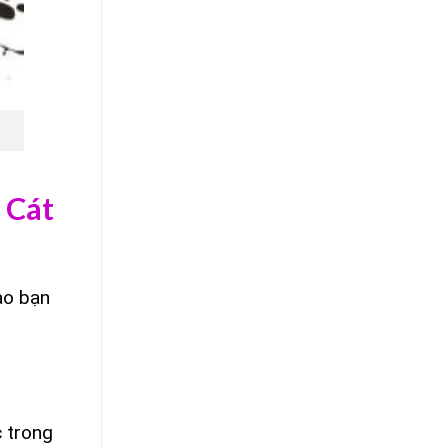
 Cát
ao bạn
 trong