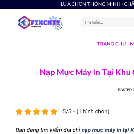
Skip
LỰA CHỌN THÔNG
to
content
TRANG CHỦ
M
Nạp Mực Máy In Tại Khu C
POSTED
5/5 - (1 bình chọn)
Bạn đang tìm kiếm địa chỉ
nạp mực máy in tại 