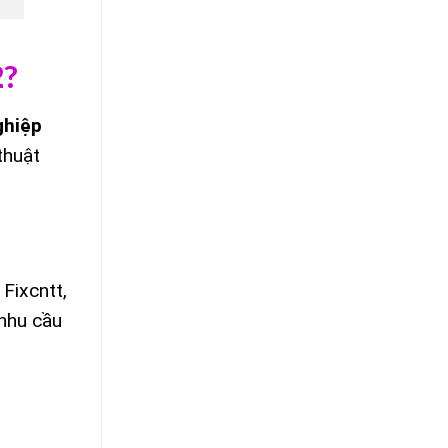
2?
ghiệp
thuật
 Fixcntt,
 nhu cầu