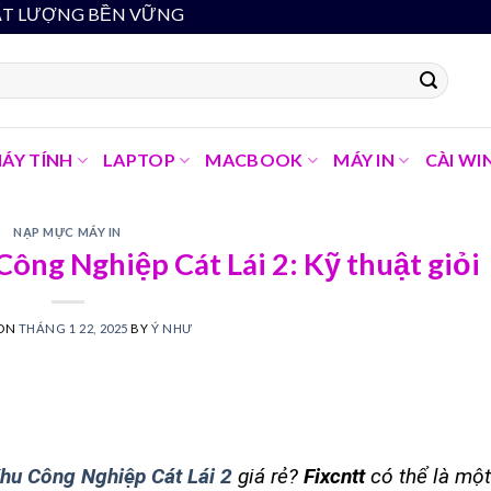
 MINH - CHẤT LƯỢNG BỀN VỮNG
ÁY TÍNH
LAPTOP
MACBOOK
MÁY IN
CÀI WI
NẠP MỰC MÁY IN
ông Nghiệp Cát Lái 2: Kỹ thuật giỏi
 ON
THÁNG 1 22, 2025
BY
Ý NHƯ
Khu Công Nghiệp Cát Lái 2
giá rẻ?
Fixcntt
có thể là một