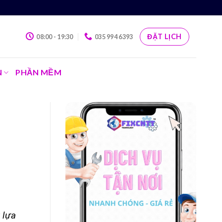
ĐẶT LỊCH
08:00 - 19:30
035 994 6393
N
PHẦN MỀM
 lựa