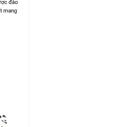
được đào
ết mang