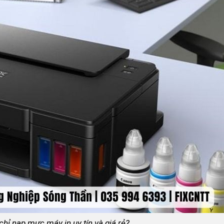
hỉ nạp mực máy in uy tín và giá rẻ?