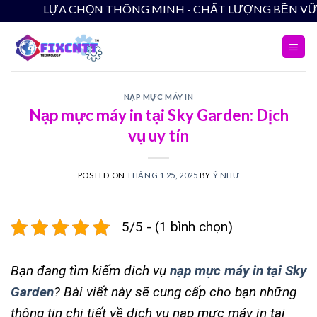
Skip
LỰA CHỌN THÔNG MINH - CHẤT
to
content
NẠP MỰC MÁY IN
Nạp mực máy in tại Sky Garden: Dịch
vụ uy tín
POSTED ON
THÁNG 1 25, 2025
BY
Ý NHƯ
5/5 - (1 bình chọn)
Bạn đang tìm kiếm dịch vụ
nạp mực máy in tại Sky
Garden
? Bài viết này sẽ cung cấp cho bạn những
thông tin chi tiết về dịch vụ nạp mực máy in tại