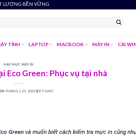
ỀN VỮNG
ÁY TÍNH
LAPTOP
MACBOOK
MÁY IN
CÀI WI
NẠP MỰC MÁY IN
i Eco Green: Phục vụ tại nhà
 ON
THÁNG 1 25, 2025
BY
Ý NHƯ
Eco Green
và muốn biết cách kiểm tra mực in cũng nh