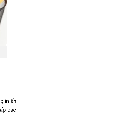
g in ấn
ấp các