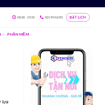
ĐẶT LỊCH
08:00 - 19:30
035 994 6393
N
PHẦN MỀM
ư lựa