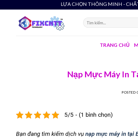
Skip
LỰA CHỌN THÔNG MINH - CHẤT LƯỢNG B
to
content
TRANG CHỦ
M
Nạp Mực Máy In Tạ
POSTED
5/5 - (1 bình chọn)
Bạn đang tìm kiếm dịch vụ
nạp mực máy in tại 