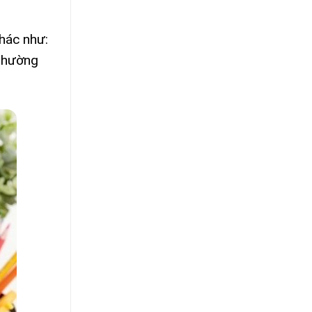
hác như:
 thường