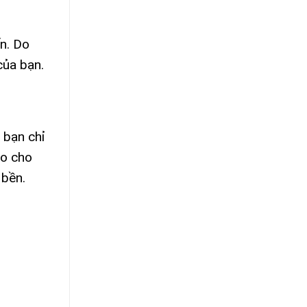
n. Do
của bạn.
 bạn chỉ
ao cho
 bền.