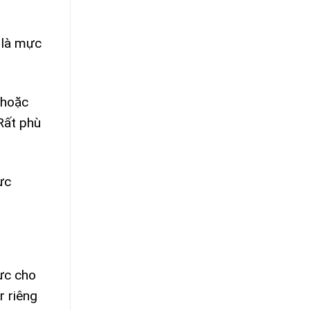
 là mực
 hoặc
Rất phù
ực
ực cho
r riêng