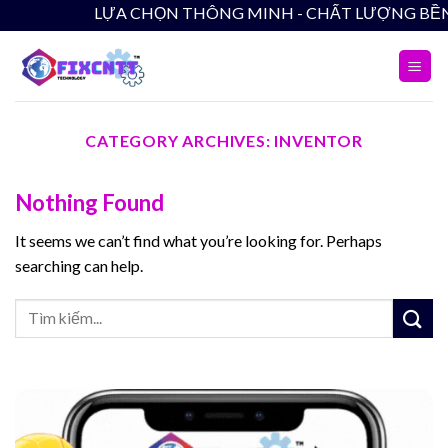
Skip
LỰA CHỌN THÔNG MINH - CHẤT LƯỢNG BỀN VỮ
to
content
CATEGORY ARCHIVES:
INVENTOR
Nothing Found
It seems we can’t find what you’re looking for. Perhaps
searching can help.