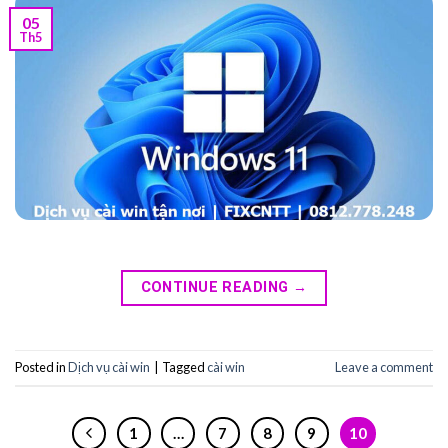
05
Th5
CONTINUE READING
→
Posted in
Dịch vụ cài win
|
Tagged
cài win
Leave a comment
1
…
7
8
9
10