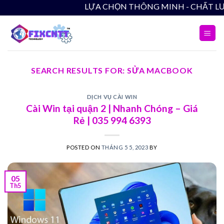
Skip
LỰA CHỌN THÔNG MINH - 
to
content
SEARCH RESULTS FOR:
SỬA MACBOOK
DỊCH VỤ CÀI WIN
Cài Win tại quận 2 | Nhanh Chóng – Giá
Rẻ | 035 994 6393
POSTED ON
THÁNG 5 5, 2023
BY
05
Th5